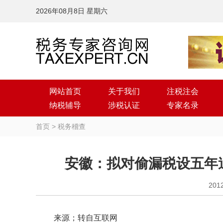
2026年08月8日 星期六
网站首页
关于我们
注税注会
纳税辅导
涉税认证
专家名录
首页
>
税务稽查
安徽：拟对偷漏税设五年追
201
来源；转自互联网