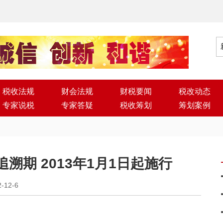
税收法规
财会法规
财税要闻
税改动态
专家说税
专家答疑
税收筹划
筹划案例
溯期 2013年1月1日起施行
2-12-6