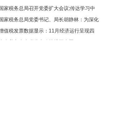
国家税务总局召开党委扩大会议;传达学习中
国家税务总局党委书记、局长胡静林：为深化
增值税发票数据显示：11月经济运行呈现四
个人养老金个税优惠政策扩至全国
五省税务部门联办税收政策解读直播
三部门开展党支部联学联建;协力推进水资源
新闻网
环球网