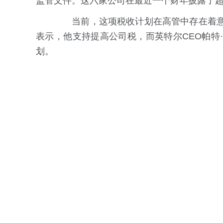
监管文件。这六家公司在最近一个财年披露了超
当前，这项税收计划在高管中存在着意见分歧
表示，他支持提高公司税，而英特尔CEO帕特·盖尔
划。
基于对监管备案文件的分析，拜登的三
加数十亿美元。
相关链接
中国政府网
国家税务总