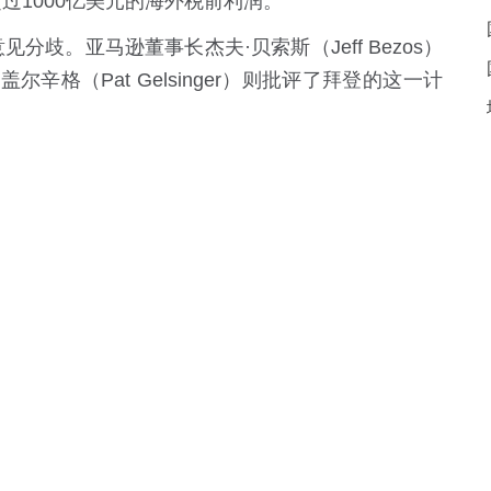
过1000亿美元的海外税前利润。
。亚马逊董事长杰夫·贝索斯（Jeff Bezos）
辛格（Pat Gelsinger）则批评了拜登的这一计
项具体提议，有可能使美国科技公司的年度税单增
阅读次数：34162
局
发展改革委
财政部
商务部
海关总署
新华网
人民网
中国