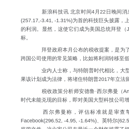
新浪科技讯 北京时间4月22日晚间消
(
257.17
,
-3.41
,
-1.31%
)
为首的科技巨头披露，上
的利润。显然，这使它们成为美国总统拜登（Jo
标。
拜登政府本月公布的税收提案，是为了
跨国公司使用的常见策略，比如将利润转移至
业内人士称，与特朗普时代相比，大型
果该计划成为法律，将堵住特朗普2017年立法
税收政策分析师安德鲁·西尔弗曼（Andre
时代未能兑现的目标，即对美国大型科技公司
西尔弗曼称，评估标准就是审查苹
Facebook
(
296.52
,
-4.95
,
-1.64%
)
、
英特尔
(
62.