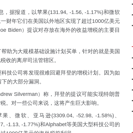
息，据报道，以
苹果
(
131.94
,
-1.56
,
-1.17%
)
和
微软
一财年它们在美国以外地区实现了超过1000亿美元
e Biden）提议对存放在海外的收益增税的主要目
帮助为大规模基础设施计划买单，针对的就是美国
低税收的离岸司法管辖区。
科技公司将发现很难回避拜登的增税计划。因为如
留下的大部分漏洞。
w Silverman）称，拜登的提议可能实现特朗普
增税。对一些公司来说，这将产生巨大影响。
果、微软、
亚马逊
(
3309.04
,
-52.98
,
-1.58%
)
、
57
,
-1.13
,
-1.77%
)
和Alphabet等美国大型科技公司的