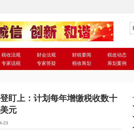
税收法规
财会法规
财税要闻
税改动态
专家说税
专家答疑
税收筹划
筹划案例
登盯上：计划每年增缴税收数十
美元
4-23