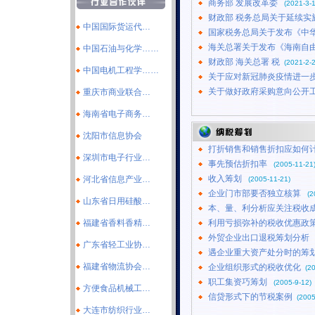
商务部 发展改革委
(2021-3-
财政部 税务总局关于延续实
中国国际货运代…
国家税务总局关于发布《中
海关总署关于发布《海南自
中国石油与化学……
财政部 海关总署 税
(2021-2-2
中国电机工程学……
关于应对新冠肺炎疫情进一
关于做好政府采购意向公开
重庆市商业联合…
海南省电子商务…
沈阳市信息协会
打折销售和销售折扣应如何
深圳市电子行业…
事先预估折扣率
(2005-11-21
收入筹划
河北省信息产业…
(2005-11-21)
企业门市部要否独立核算
(2
山东省日用硅酸…
本、量、利分析应关注税收
福建省香料香精…
利用亏损弥补的税收优惠政
外贸企业出口退税筹划分析
广东省轻工业协…
遇企业重大资产处分时的筹
福建省物流协会…
企业组织形式的税收优化
(2
职工集资巧筹划
(2005-9-12)
方便食品机械工…
信贷形式下的节税案例
(2005
大连市纺织行业…