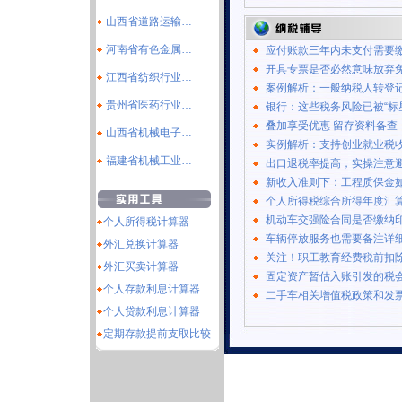
山西省道路运输…
河南省有色金属…
应付账款三年内未支付需要
开具专票是否必然意味放弃
江西省纺织行业…
案例解析：一般纳税人转登
贵州省医药行业…
银行：这些税务风险已被“标
叠加享受优惠 留存资料备查
山西省机械电子…
实例解析：支持创业就业税
福建省机械工业…
出口退税率提高，实操注意
新收入准则下：工程质保金
个人所得税综合所得年度汇
机动车交强险合同是否缴纳
个人所得税计算器
车辆停放服务也需要备注详
外汇兑换计算器
关注！职工教育经费税前扣
外汇买卖计算器
固定资产暂估入账引发的税
个人存款利息计算器
二手车相关增值税政策和发
个人贷款利息计算器
定期存款提前支取比较