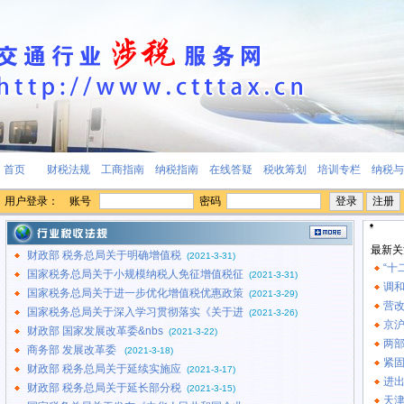
首页
财税法规
工商指南
纳税指南
在线答疑
税收筹划
培训专栏
纳税与
用户登录： 账号
密码
最新关
财政部 税务总局关于明确增值税
(2021-3-31)
“十
国家税务总局关于小规模纳税人免征增值税征
(2021-3-31)
调
国家税务总局关于进一步优化增值税优惠政策
(2021-3-29)
营
国家税务总局关于深入学习贯彻落实《关于进
(2021-3-26)
京
财政部 国家发展改革委&nbs
(2021-3-22)
两
商务部 发展改革委
(2021-3-18)
紧
财政部 税务总局关于延续实施应
(2021-3-17)
进出
财政部 税务总局关于延长部分税
(2021-3-15)
天津