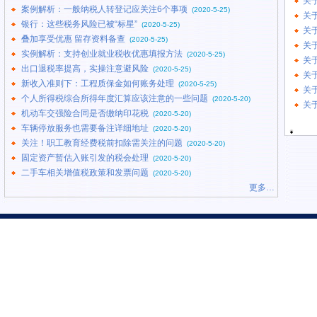
关
案例解析：一般纳税人转登记应关注6个事项
(2020-5-25)
关
银行：这些税务风险已被“标星”
(2020-5-25)
关
叠加享受优惠 留存资料备查
(2020-5-25)
关
实例解析：支持创业就业税收优惠填报方法
(2020-5-25)
关
出口退税率提高，实操注意避风险
(2020-5-25)
关
新收入准则下：工程质保金如何账务处理
(2020-5-25)
关
个人所得税综合所得年度汇算应该注意的一些问题
(2020-5-20)
关
机动车交强险合同是否缴纳印花税
(2020-5-20)
车辆停放服务也需要备注详细地址
(2020-5-20)
关注！职工教育经费税前扣除需关注的问题
(2020-5-20)
固定资产暂估入账引发的税会处理
(2020-5-20)
二手车相关增值税政策和发票问题
(2020-5-20)
更多…