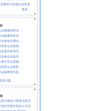
收优惠助力动漫企业快速
更多...
疑:
路运输缴纳营业…
路运输缴纳营业…
家业务按交通运…
路经营企业收取…
输发票内容填写…
通运输企业如何…
业通过空运货物…
路经营企业收取…
些运输费用可抵…
更多问题……
规:
政部注册会计师考试委员
于组织开展中国会计文化