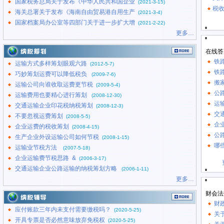
国家税务总局关于发布《中华人民共和国企业
(2021-3-15)
税
海关总署关于发布《海南自由贸易港自用生产
(2021-3-4)
国家档案局办公室等四部门关于进一步扩大增
(2021-2-22)
更多…
在线答
铁
运输方式多样筹划眼观六路
(2012-5-7)
铁
巧妙筹划运费可以降低税负
(2009-7-6)
搬
运输公司向谁收取运费更节税
(2009-5-4)
公
运输费用也要精心进行筹划
(2008-12-30)
运
交通运输企业印花税纳税筹划
(2008-12-3)
交
不要忽视运费筹划
(2008-5-5)
企
企业运费的税收筹划
(2008-4-15)
公
生产企业外设运输公司如何节税
(2008-1-15)
哪
运输业节税方法
(2007-5-18)
企业运输费节税思路 &
(2006-3-17)
交通运输企业公路运输的纳税筹划方略
(2006-1-11)
更多…
财会法
财
应付账款三年内未支付需要缴税吗？
(2020-5-25)
关
开具专票是否必然意味放弃免税权
(2020-5-25)