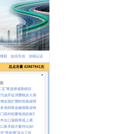
维权
短信互动
涉税认证
总点击量
42887941
次
注:
二五”将选择成熟税目
和汽油开征消费税步入倒
改增全国扩围时间表或明
沪多地拟将金融保险业纳
部门拟对铅蓄电池征收5
固件出口退税率或上调
口新关税方案待出&n
市“营改增”试点工作