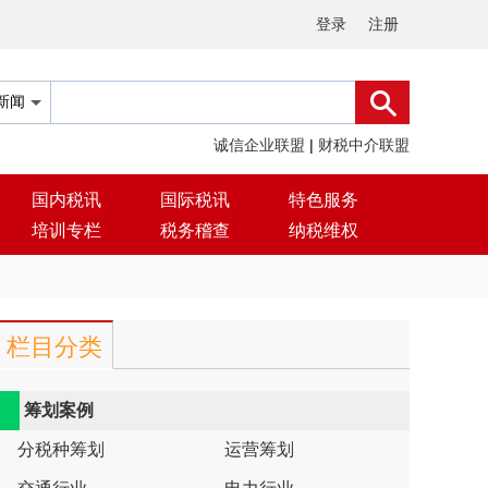
登录
注册
诚信企业联盟
|
财税中介联盟
国内税讯
国际税讯
特色服务
培训专栏
税务稽查
纳税维权
栏目分类
筹划案例
分税种筹划
运营筹划