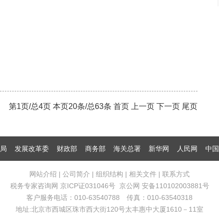
第1页/总4页 本页20条/总63条 首页 上一页
下一页
尾页
局
发展改革委
财政部
商务部
海关总署
新华网
人民网
中国
网站介绍
|
公司简介
|
组织结构
|
相关文件
|
联系方式
税务专家咨询网
京ICP证031046号
京公网 安备110102003881号
客户服务电话：010-63540788 传真：010-63540318
地址:北京市西城区珠市西大街120号太丰惠中大厦1610－11室